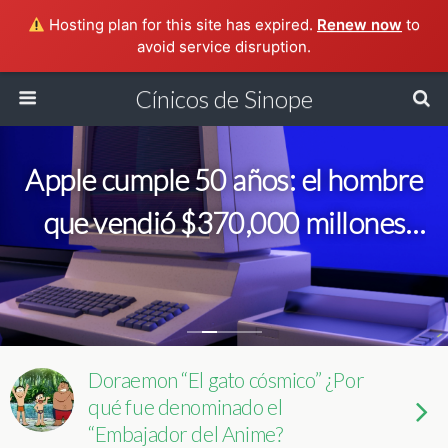
Hosting plan for this site has expired.
Renew now
to
avoid service disruption.
Cínicos de Sinope
Apple cumple 50 años: el hombre
que vendió $370,000 millones
por miedo y otros secretos de su
fundación
Doraemon “El gato cósmico” ¿Por
qué fue denominado el
“Embajador del Anime?