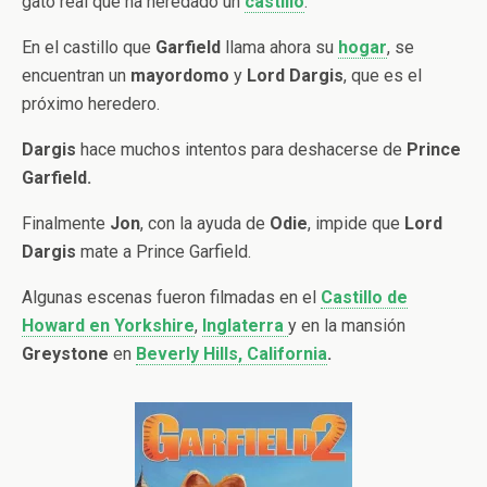
gato real que ha heredado un
castillo
.
En el castillo que
Garfield
llama ahora su
hogar
, se
encuentran un
mayordomo
y
Lord Dargis
, que es el
próximo heredero.
Dargis
hace muchos intentos para deshacerse de
Prince
Garfield.
Finalmente
Jon
, con la ayuda de
Odie
, impide que
Lord
Dargis
mate a Prince Garfield.
Algunas escenas fueron filmadas en el
Castillo de
Howard en Yorkshire
,
Inglaterra
y en la mansión
Greystone
en
Beverly Hills, California
.