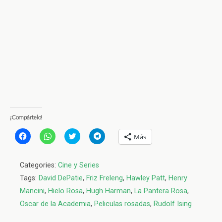
¡Compártelo!
H
H
H
H
Más
a
a
a
a
z
z
z
z
c
c
c
c
l
l
l
l
Categories:
Cine y Series
i
i
i
i
c
c
c
c
Tags:
David DePatie
,
Friz Freleng
,
Hawley Patt
,
Henry
p
p
p
p
a
a
a
a
Mancini
,
Hielo Rosa
,
Hugh Harman
,
La Pantera Rosa
,
r
r
r
r
a
a
a
a
Oscar de la Academia
,
Peliculas rosadas
,
Rudolf Ising
c
c
c
c
o
o
o
o
m
m
m
m