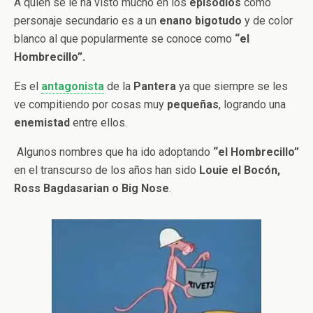
A quien se le ha visto mucho en los
episodios
como
personaje secundario es a un
enano bigotudo
y de color
blanco al que popularmente se conoce como
“el
Hombrecillo”.
Es el
antagonista
de la
Pantera
ya que siempre se les
ve compitiendo por cosas muy
pequeñas
, logrando una
enemistad
entre ellos.
Algunos nombres que ha ido adoptando
“el Hombrecillo”
en el transcurso de los años han sido
Louie el Bocón,
Ross Bagdasarian o Big Nose
.